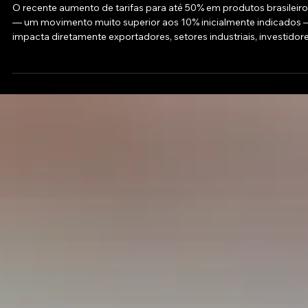
10 de jul. de 2025
Como investimentos internacionais pod
mitigar os impactos das tarifas americana
sobre o Brasil
O recente aumento de tarifas para até 50% em produtos brasileir
— um movimento muito superior aos 10% inicialmente indicados 
impacta diretamente exportadores, setores industriais, investidor
e o mercado financeiro como um todo. Frente a essa conjuntura de
maior volatilidade, incerteza e pressão sobre a balança comercial,
investimentos internacionais surgem como uma estratégia essenc
para mitigar riscos e preservar valor.