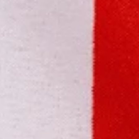
Nova Tributação de Investimentos e a
Necessidade de Internacionalização
Patrimonial
O cenário tributário brasileiro está passando por uma transforma
profunda, o governo federal sinaliza uma nova era para o investid
nacional. Essas mudanças tornam urgente a reflexão sobre
alternativas internacionais para proteção, sucessão e diversificaç
de patrimônio.